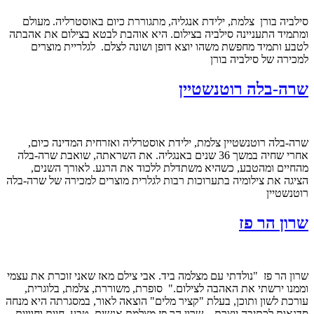
סילביה בורן צלמת, ילידת אנגליה, מתגוררת כיום באוסטרליה. מעולם
ומתמיד התעניינה סילביה בצילום. היא אוהבת לבטא בצילום את אהבתה
לטבע ותמיד מחפשת משהו יוצא דופן ושונה לצלם. לגלריית מוצרים
למכירה של סילביה בורן
שרה-בלה רוטנשטיין
שרה-בלה רוטנשטיין צלמת, ילידת אוסטרליה ואזרחית המדינה כיום,
אחרי שחיה במשך 36 שנים באנגליה. את השראתה, שואבת שרה-בלה
מהחיים ומהטבע, כשהיא משתדלת ללכוד את הרגע. לאורך השנים,
הציגה את צילומיה בתערוכות רבות לגלרית מוצרים למכירה של שרה-בלה
רוטנשטיין
שרון הר פז
שרון הר פז "נולדתי עם מצלמה ביד. אבי צילם מאז שאני זוכרת את עצמי
וממנו ירשתי את האהבה לצילום." סופרת, משוררת, צלמת, בלוגרית,
עורכת לשון ותוכן, בעלת "קציר מלים" הוצאה לאור, במסגרתה היא מנחה
סדנאות לכתיבה יוצרת. שרון הר פז מצלמת אנשים, טבע, חיות וחוויות