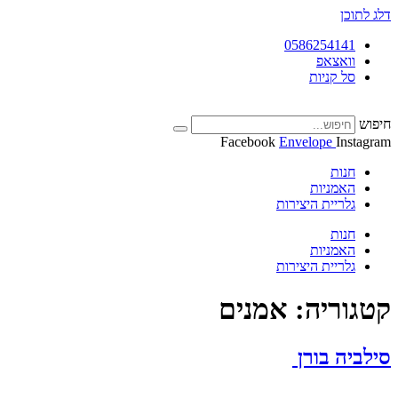
דלג לתוכן
0586254141
וואצאפ
סל קניות
חיפוש
Facebook
Envelope
Instagram
חנות
האמניות
גלריית היצירות
חנות
האמניות
גלריית היצירות
קטגוריה:
אמנים
סילביה בורן